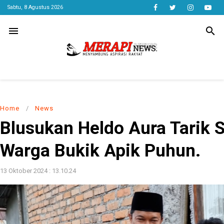
Sabtu, 8 Agustus 2026
menu
search
Home
/
News
Blusukan Heldo Aura Tarik 
Warga Bukik Apik Puhun.
13 Oktober 2024 : 13.10.24