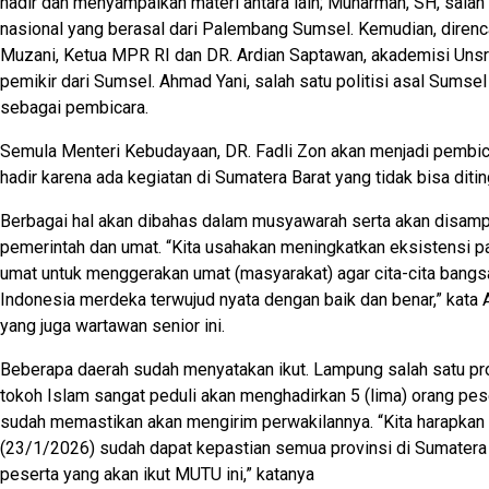
hadir dan menyampaikan materi antara lain; Munarman, SH, salah 
nasional yang berasal dari Palembang Sumsel. Kemudian, diren
Muzani, Ketua MPR RI dan DR. Ardian Saptawan, akademisi Unsri.
pemikir dari Sumsel. Ahmad Yani, salah satu politisi asal Sumsel
sebagai pembicara.
Semula Menteri Kebudayaan, DR. Fadli Zon akan menjadi pembica
hadir karena ada kegiatan di Sumatera Barat yang tidak bisa diti
Berbagai hal akan dibahas dalam musyawarah serta akan disam
pemerintah dan umat. “Kita usahakan meningkatkan eksistensi p
umat untuk menggerakan umat (masyarakat) agar cita-cita bangs
Indonesia merdeka terwujud nyata dengan baik dan benar,” kata
yang juga wartawan senior ini.
Beberapa daerah sudah menyatakan ikut. Lampung salah satu pro
tokoh Islam sangat peduli akan menghadirkan 5 (lima) orang pes
sudah memastikan akan mengirim perwakilannya. “Kita harapkan
(23/1/2026) sudah dapat kepastian semua provinsi di Sumatera
peserta yang akan ikut MUTU ini,” katanya