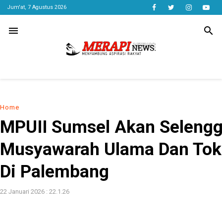
Jum'at, 7 Agustus 2026
menu
search
Home
MPUII Sumsel Akan Seleng
Musyawarah Ulama Dan To
Di Palembang
22 Januari 2026 : 22.1.26