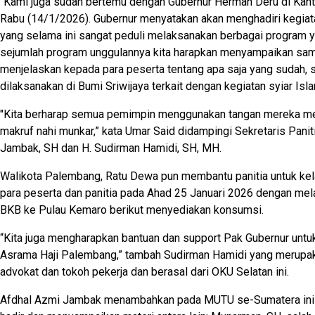
“Kami juga sudah bertemu dengan Gubernur Herman Deru di Kan
Rabu (14/1/2026). Gubernur menyatakan akan menghadiri kegiata
yang selama ini sangat peduli melaksanakan berbagai program y
sejumlah program unggulannya kita harapkan menyampaikan sa
menjelaskan kepada para peserta tentang apa saja yang sudah, 
dilaksanakan di Bumi Sriwijaya terkait dengan kegiatan syiar Isl
"Kita berharap semua pemimpin menggunakan tangan mereka m
makruf nahi munkar,” kata Umar Said didampingi Sekretaris Panit
Jambak, SH dan H. Sudirman Hamidi, SH, MH.
Walikota Palembang, Ratu Dewa pun membantu panitia untuk kela
para peserta dan panitia pada Ahad 25 Januari 2026 dengan mela
BKB ke Pulau Kemaro berikut menyediakan konsumsi.
“Kita juga mengharapkan bantuan dan support Pak Gubernur untuk
Asrama Haji Palembang,” tambah Sudirman Hamidi yang merupak
advokat dan tokoh pekerja dan berasal dari OKU Selatan ini.
Afdhal Azmi Jambak menambahkan pada MUTU se-Sumatera ini 