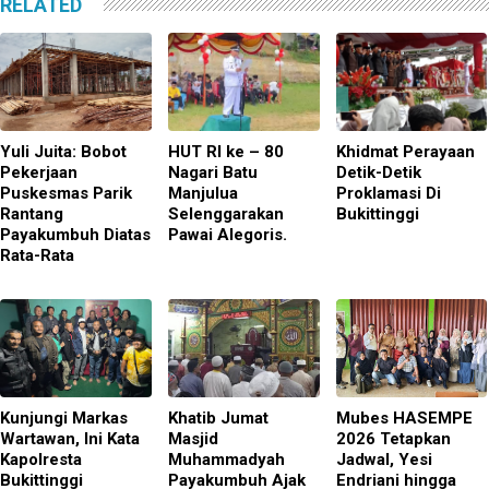
RELATED
Yuli Juita: Bobot
HUT RI ke – 80
Khidmat Perayaan
Pekerjaan
Nagari Batu
Detik-Detik
Puskesmas Parik
Manjulua
Proklamasi Di
Rantang
Selenggarakan
Bukittinggi
Payakumbuh Diatas
Pawai Alegoris.
Rata-Rata
Kunjungi Markas
Khatib Jumat
Mubes HASEMPE
Wartawan, Ini Kata
Masjid
2026 Tetapkan
Kapolresta
Muhammadyah
Jadwal, Yesi
Bukittinggi
Payakumbuh Ajak
Endriani hingga