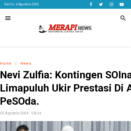
Kamis, 6 Agustus 2026
menu
search
Home
/
News
Nevi Zulfia: Kontingen SOIn
Limapuluh Ukir Prestasi Di 
PeSOda.
05 Agustus 2024 : 5.8.24