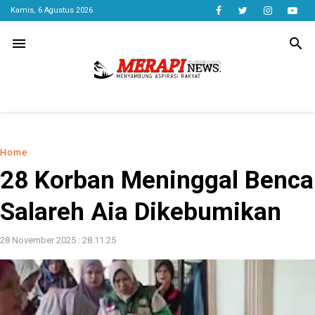
Kamis, 6 Agustus 2026
menu
search
Home
28 Korban Meninggal Benc
Salareh Aia Dikebumikan
28 November 2025 : 28.11.25