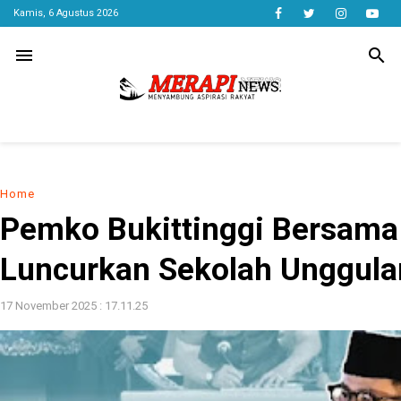
Kamis, 6 Agustus 2026
menu
search
Home
Pemko Bukittinggi Bersama
Luncurkan Sekolah Unggula
17 November 2025 : 17.11.25