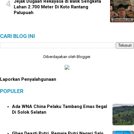
Jejak Dugaan Rekayasa di Balik Sengketa
Lahan 2.700 Meter Di Koto Rantang
Palupuah
CARI BLOG INI
Diberdayakan oleh
Blogger
.
Laporkan Penyalahgunaan
POPULER
Ada WNA China Pelaku Tambang Emas Ilegal
Di Solok Selatan
Ghea Deasti Putri, Remaja Putri Nagari Salo