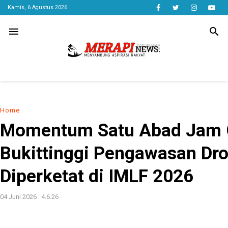
Kamis, 6 Agustus 2026
menu
search
Home
Momentum Satu Abad Jam
Bukittinggi Pengawasan Dr
Diperketat di IMLF 2026
04 Juni 2026 : 4.6.26