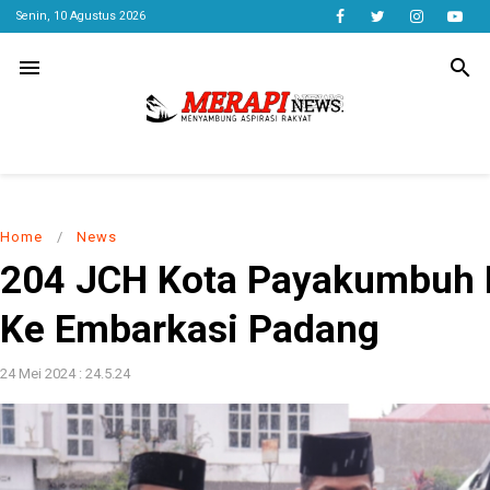
Senin, 10 Agustus 2026
menu
search
Home
/
News
204 JCH Kota Payakumbuh 
Ke Embarkasi Padang
24 Mei 2024 : 24.5.24