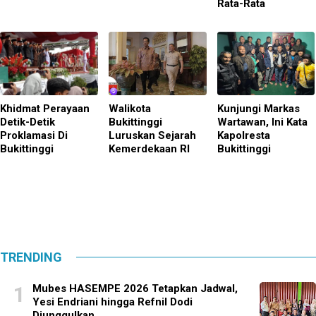
Rata-Rata
Khidmat Perayaan
Walikota
Kunjungi Markas
Detik-Detik
Bukittinggi
Wartawan, Ini Kata
Proklamasi Di
Luruskan Sejarah
Kapolresta
Bukittinggi
Kemerdekaan RI
Bukittinggi
TRENDING
Mubes HASEMPE 2026 Tetapkan Jadwal,
Yesi Endriani hingga Refnil Dodi
Diunggulkan