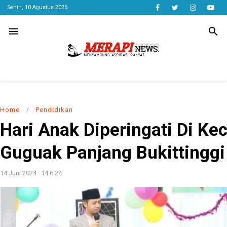
Senin, 10 Agustus 2026
menu
search
Home
/
Pendidikan
Hari Anak Diperingati Di K
Guguak Panjang Bukittinggi
14 Juni 2024 : 14.6.24