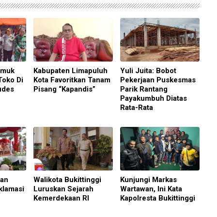
amuk
Kabupaten Limapuluh
Yuli Juita: Bobot
Toko Di
Kota Favoritkan Tanam
Pekerjaan Puskesmas
udes
Pisang “Kapandis”
Parik Rantang
Payakumbuh Diatas
Rata-Rata
aan
Walikota Bukittinggi
Kunjungi Markas
klamasi
Luruskan Sejarah
Wartawan, Ini Kata
Kemerdekaan RI
Kapolresta Bukittinggi