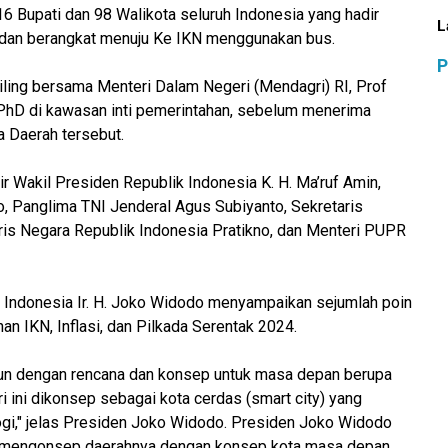
6 Bupati dan 98 Walikota seluruh Indonesia yang hadir
L
 dan berangkat menuju Ke IKN menggunakan bus.
P
liling bersama Menteri Dalam Negeri (Mendagri) RI, Prof
hD di kawasan inti pemerintahan, sebelum menerima
 Daerah tersebut.
ir Wakil Presiden Republik Indonesia K. H. Ma’ruf Amin,
o, Panglima TNI Jenderal Agus Subiyanto, Sekretaris
is Negara Republik Indonesia Pratikno, dan Menteri PUPR
 Indonesia Ir. H. Joko Widodo menyampaikan sejumlah poin
n IKN, Inflasi, dan Pilkada Serentak 2024.
un dengan rencana dan konsep untuk masa depan berupa
ari ini dikonsep sebagai kota cerdas (smart city) yang
logi," jelas Presiden Joko Widodo. Presiden Joko Widodo
uk mengonsep daerahnya dengan konsep kota masa depan