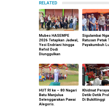
RELATED
Mubes HASEMPE
Sigulambai Ng
2026 Tetapkan Jadwal,
Ratusan Petak 
Yesi Endriani hingga
Payakumbuh L
Refnil Dodi
Diunggulkan
HUT RI ke – 80 Nagari
Khidmat Peray
Batu Manjulua
Detik-Detik Pro
Selenggarakan Pawai
Di Bukittinggi
Alegoris.