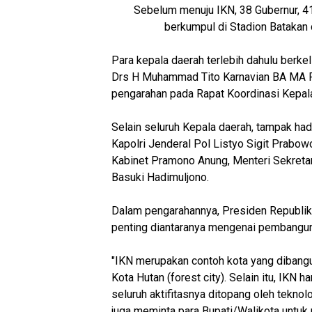
Sebelum menuju IKN, 38 Gubernur, 41
berkumpul di Stadion Batakan
Para kepala daerah terlebih dahulu berke
Drs H Muhammad Tito Karnavian BA MA P
pengarahan pada Rapat Koordinasi Kepala
Selain seluruh Kepala daerah, tampak had
Kapolri Jenderal Pol Listyo Sigit Prabow
Kabinet Pramono Anung, Menteri Sekretar
Basuki Hadimuljono.
Dalam pengarahannya, Presiden Republik
penting diantaranya mengenai pembanguna
"IKN merupakan contoh kota yang dibang
Kota Hutan (forest city). Selain itu, IKN h
seluruh aktifitasnya ditopang oleh tekno
juga meminta para Bupati/Walikota unt