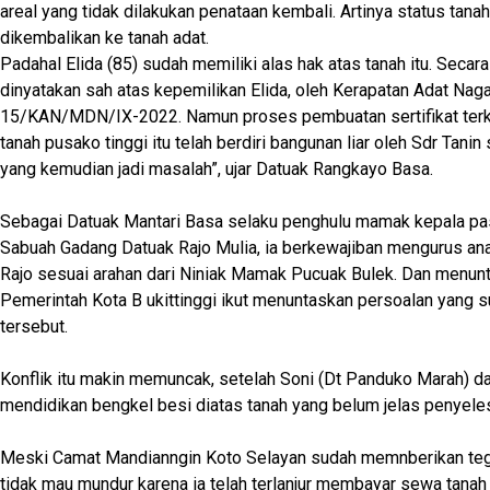
areal yang tidak dilakukan penataan kembali. Artinya status tana
dikembalikan ke tanah adat.
Padahal Elida (85) sudah memiliki alas hak atas tanah itu. Secara
dinyatakan sah atas kepemilikan Elida, oleh Kerapatan Adat Naga
15/KAN/MDN/IX-2022. Namun proses pembuatan sertifikat terk
tanah pusako tinggi itu telah berdiri bangunan liar oleh Sdr Tanin 
yang kemudian jadi masalah”, ujar Datuak Rangkayo Basa.
Sebagai Datuak Mantari Basa selaku penghulu mamak kepala pa
Sabuah Gadang Datuak Rajo Mulia, ia berkewajiban mengurus a
Rajo sesuai arahan dari Niniak Mamak Pucuak Bulek. Dan menunt
Pemerintah Kota B ukittinggi ikut menuntaskan persoalan yang su
tersebut.
Konflik itu makin memuncak, setelah Soni (Dt Panduko Marah) dar
mendidikan bengkel besi diatas tanah yang belum jelas penyele
Meski Camat Mandianngin Koto Selayan sudah memnberikan teg
tidak mau mundur karena ia telah terlanjur membayar sewa tanah 