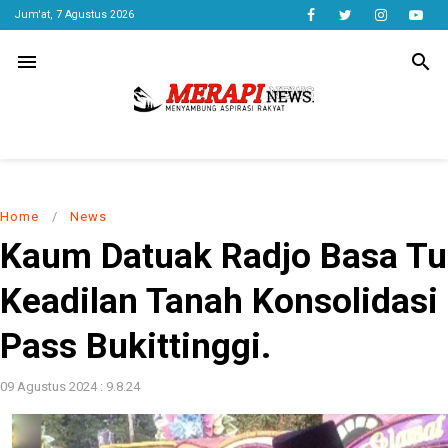
Jum'at, 7 Agustus 2026
menu
search
Home
/
News
Kaum Datuak Radjo Basa Tu
Keadilan Tanah Konsolidasi
Pass Bukittinggi.
09 Agustus 2024 : 9.8.24