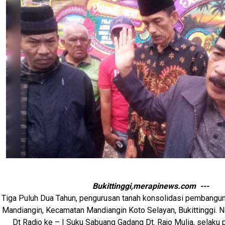
Bukittinggi,merapinews.com ---
Tiga Puluh Dua Tahun, pengurusan tanah konsolidasi pembangun
Mandiangin, Kecamatan Mandiangin Koto Selayan, Bukittinggi. 
Dt Radjo ke – I Suku Sabuang Gadang Dt. Rajo Mulia, selaku p