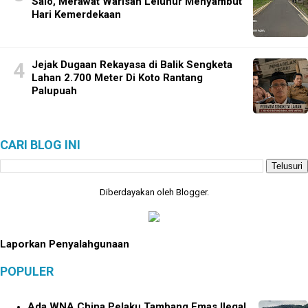
Salo, Merawat Warisan Leluhur Menyambut
Hari Kemerdekaan
Jejak Dugaan Rekayasa di Balik Sengketa
Lahan 2.700 Meter Di Koto Rantang
Palupuah
CARI BLOG INI
Diberdayakan oleh
Blogger
.
Laporkan Penyalahgunaan
POPULER
Ada WNA China Pelaku Tambang Emas Ilegal