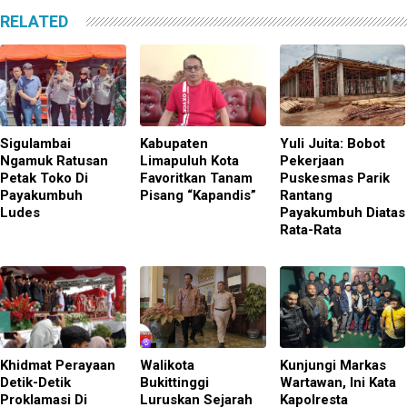
RELATED
Sigulambai
Kabupaten
Yuli Juita: Bobot
Ngamuk Ratusan
Limapuluh Kota
Pekerjaan
Petak Toko Di
Favoritkan Tanam
Puskesmas Parik
Payakumbuh
Pisang “Kapandis”
Rantang
Ludes
Payakumbuh Diatas
Rata-Rata
Khidmat Perayaan
Walikota
Kunjungi Markas
Detik-Detik
Bukittinggi
Wartawan, Ini Kata
Proklamasi Di
Luruskan Sejarah
Kapolresta