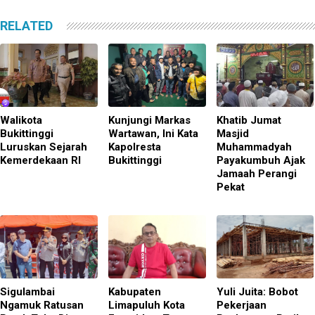
RELATED
Walikota
Kunjungi Markas
Khatib Jumat
Bukittinggi
Wartawan, Ini Kata
Masjid
Luruskan Sejarah
Kapolresta
Muhammadyah
Kemerdekaan RI
Bukittinggi
Payakumbuh Ajak
Jamaah Perangi
Pekat
Sigulambai
Kabupaten
Yuli Juita: Bobot
Ngamuk Ratusan
Limapuluh Kota
Pekerjaan