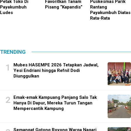
Petak Toko Di
Favoritkan Tanam
Puskesmas Parik
Payakumbuh
Pisang “Kapandis”
Rantang
Ludes
Payakumbuh Diatas
Rata-Rata
TRENDING
Mubes HASEMPE 2026 Tetapkan Jadwal,
Yesi Endriani hingga Refnil Dodi
Diunggulkan
Emak-emak Kampuang Panjang Salo Tak
Hanya Di Dapur, Mereka Turun Tangan
Mempercantik Kampung
Semangat Gotong Royong Warga Nagari