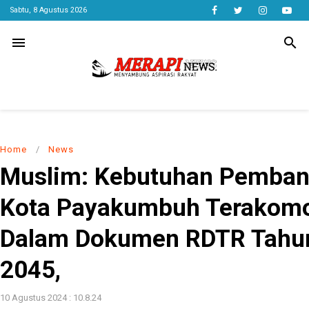
Sabtu, 8 Agustus 2026
menu
search
Home
/
News
Muslim: Kebutuhan Pemba
Kota Payakumbuh Terakomo
Dalam Dokumen RDTR Tahu
2045,
10 Agustus 2024 : 10.8.24