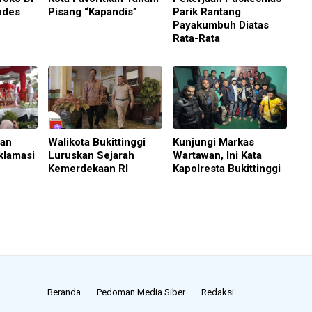
udes
Pisang “Kapandis”
Parik Rantang
Payakumbuh Diatas
Rata-Rata
aan
Walikota Bukittinggi
Kunjungi Markas
klamasi
Luruskan Sejarah
Wartawan, Ini Kata
Kemerdekaan RI
Kapolresta Bukittinggi
Beranda
Pedoman Media Siber
Redaksi