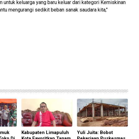
an untuk keluarga yang baru keluar dari kategori Kemiskinan
u mengurangi sedikit beban sanak saudara kita,"
amuk
Kabupaten Limapuluh
Yuli Juita: Bobot
Toko Di
Kota Favoritkan Tanam
Pekerjaan Puskesmas