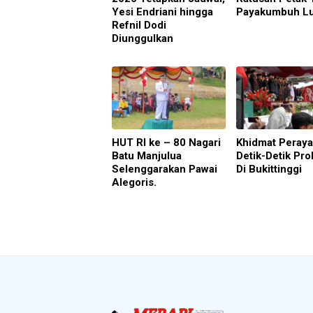
Yesi Endriani hingga
Payakumbuh L
Refnil Dodi
Diunggulkan
HUT RI ke – 80 Nagari
Khidmat Peray
Batu Manjulua
Detik-Detik Pro
Selenggarakan Pawai
Di Bukittinggi
Alegoris.