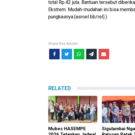
total Rp.42 juta. Bantuan tersebut diberik
Ekstrem. Mudah-mudahan ini bisa membant
pungkasnya.(asroel bb/rel).)
RELATED
Mubes HASEMPE
Sigulambai Ng
2026 Tetapkan Jadwal,
Ratusan Petak 