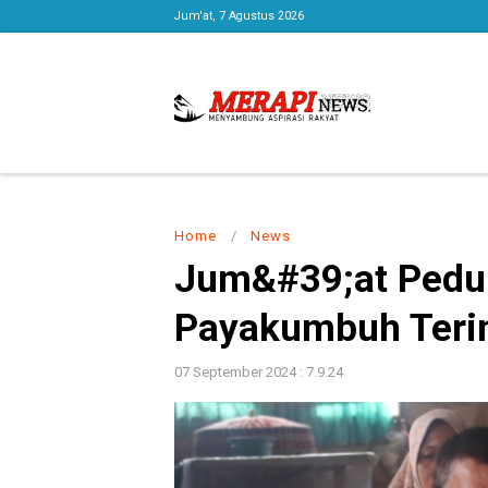
Jum'at, 7 Agustus 2026
Home
/
News
Jum&#39;at Pedul
Payakumbuh Teri
07 September 2024 : 7.9.24