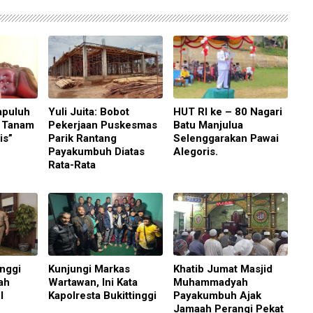
apuluh
Yuli Juita: Bobot
HUT RI ke – 80 Nagari
n Tanam
Pekerjaan Puskesmas
Batu Manjulua
is”
Parik Rantang
Selenggarakan Pawai
Payakumbuh Diatas
Alegoris.
Rata-Rata
inggi
Kunjungi Markas
Khatib Jumat Masjid
ah
Wartawan, Ini Kata
Muhammadyah
I
Kapolresta Bukittinggi
Payakumbuh Ajak
Jamaah Perangi Pekat