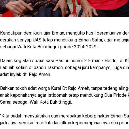
Kendatipun demikian, ujar Erman, mengutip hasil peremuanya de
gerakan senyap UAS tetap mendukung Erman Safar, agar melanj
sebagai Wali Kota Bukittinggi priode 2024-2029.
Dalam kegiatan sosialisasi Paslon nomor 3 Erman - Heldo, di K
Labuah selain di pandu Tasmon, sebagai juru kampanye, juga di
adat inyiak dt Rajo Ameh.
Bahkan tokoh adat warga Kurai Dt Rajo Ameh, tanpa tedeng alin
anak keponakanya agar istiqomah tetap mendukung Dua Priode
Safar, sebagai Wali Kota Bukittinggi.
"Kita sudah menyaksikan dan merasakan keberpihakan Erman Saf
jadi saya serukan mari kita lanjutkan kepemimpinan nya dua priod