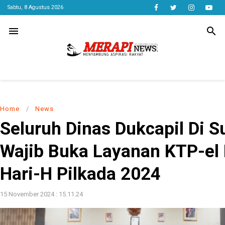
Sabtu, 8 Agustus 2026
menu
search
Home
/
News
Seluruh Dinas Dukcapil Di 
Wajib Buka Layanan KTP-el
Hari-H Pilkada 2024
15 November 2024 : 15.11.24