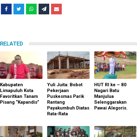
RELATED
Kabupaten
Yuli Juita: Bobot
HUT RI ke – 80
Limapuluh Kota
Pekerjaan
Nagari Batu
Favoritkan Tanam
Puskesmas Parik
Manjulua
Pisang “Kapandis”
Rantang
Selenggarakan
Payakumbuh Diatas
Pawai Alegoris.
Rata-Rata