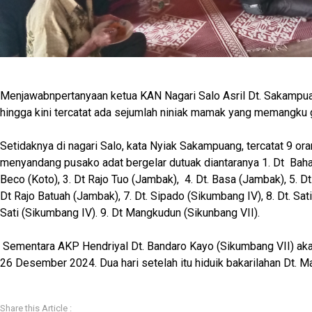
Menjawabnpertanyaan ketua KAN Nagari Salo Asril Dt. Sakampu
hingga kini tercatat ada sejumlah niniak mamak yang memangku g
Setidaknya di nagari Salo, kata Nyiak Sakampuang, tercatat 9 o
menyandang pusako adat bergelar dutuak diantaranya 1. Dt Bahari
Beco (Koto), 3. Dt Rajo Tuo (Jambak), 4. Dt. Basa (Jambak), 5. Dt
Dt Rajo Batuah (Jambak), 7. Dt. Sipado (Sikumbang IV), 8. Dt. Sat
Sati (Sikumbang IV). 9. Dt Mangkudun (Sikunbang VII).
Sementara AKP Hendriyal Dt. Bandaro Kayo (Sikumbang VII) aka
26 Desember 2024. Dua hari setelah itu hiduik bakarilahan Dt. M