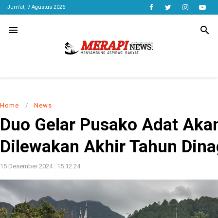
Jum'at, 7 Agustus 2026
menu
search
Home
/
News
Duo Gelar Pusako Adat Aka
Dilewakan Akhir Tahun Dina
15 Desember 2024 : 15.12.24