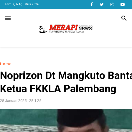
Kamis, 6 Agustus 2026
menu
search
Home
Noprizon Dt Mangkuto Banta
Ketua FKKLA Palembang
28 Januari 2025 : 28.1.25