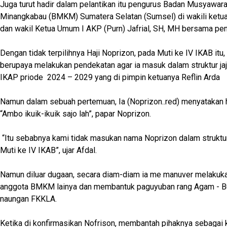
Juga turut hadir dalam pelantikan itu pengurus Badan Musyawar
Minangkabau (BMKM) Sumatera Selatan (Sumsel) di wakili ketua
dan wakil Ketua Umum I AKP (Purn) Jafrial, SH, MH bersama pen
Dengan tidak terpilihnya Haji Noprizon, pada Muti ke IV IKAB itu
berupaya melakukan pendekatan agar ia masuk dalam struktur ja
IKAP priode 2024 – 2029 yang di pimpin ketuanya Reflin Arda
Namun dalam sebuah pertemuan, Ia (Noprizon..red) menyatakan h
“Ambo ikuik-ikuik sajo lah”, papar Noprizon.
“Itu sebabnya kami tidak masukan nama Noprizon dalam struktu
Muti ke IV IKAB”, ujar Afdal.
Namun diluar dugaan, secara diam-diam ia me manuver melakuk
anggota BMKM lainya dan membantuk paguyuban rang Agam - Bu
naungan FKKLA.
Ketika di konfirmasikan Nofrison, membantah pihaknya sebagai