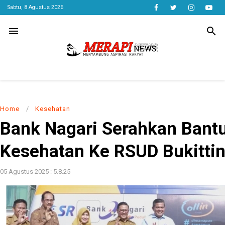
Sabtu, 8 Agustus 2026
menu
search
Home
/
Kesehatan
Bank Nagari Serahkan Bant
Kesehatan Ke RSUD Bukittin
05 Agustus 2025 : 5.8.25