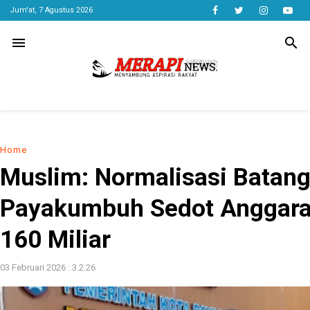
Jum'at, 7 Agustus 2026
menu
search
Home
Muslim: Normalisasi Batan
Payakumbuh Sedot Anggara
160 Miliar
03 Februari 2026 : 3.2.26