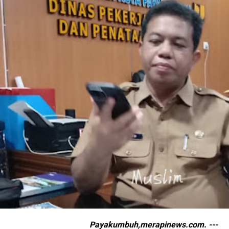
Payakumbuh,merapinews.com. ---