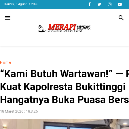
Kamis, 6 Agustus 2026
menu
search
Home
“Kami Butuh Wartawan!” — 
Kuat Kapolresta Bukittinggi 
Hangatnya Buka Puasa Ber
18 Maret 2026 : 18.3.26