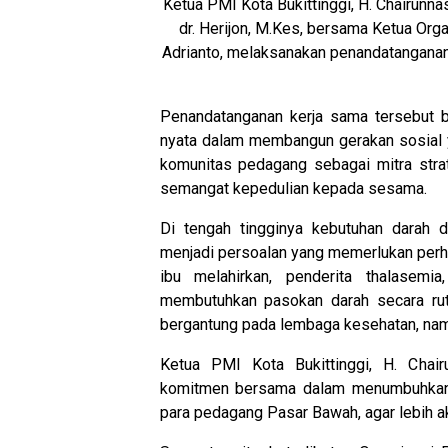
Ketua PMI Kota Bukittinggi, H. Chairunna
dr. Herijon, M.Kes, bersama Ketua Org
Adrianto, melaksanakan penandatanganan
Penandatanganan kerja sama tersebut b
nyata dalam membangun gerakan sosial y
komunitas pedagang sebagai mitra stra
semangat kepedulian kepada sesama.
Di tengah tingginya kebutuhan darah d
menjadi persoalan yang memerlukan perha
ibu melahirkan, penderita thalasemi
membutuhkan pasokan darah secara ruti
bergantung pada lembaga kesehatan, namu
Ketua PMI Kota Bukittinggi, H. Chai
komitmen bersama dalam menumbuhkan 
para pedagang Pasar Bawah, agar lebih ak