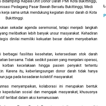
s didampingi Kepala Unit Donor Darah PMI Kota Bukittinggi,
L
anisasi Pedagang Pasar Bawah Bersatu Bukittinggi, Medi
 kerja sama untuk mendukung kegiatan donor darah di Kota
P
Bukittinggi.
ukan sekadar agenda seremonial, tetapi menjadi langkah
ang melibatkan lebih banyak unsur masyarakat. Kehadiran
tegis dinilai memiliki kekuatan besar dalam menyebarkan
i berbagai fasilitas kesehatan, ketersediaan stok darah
tian bersama. Tidak sedikit pasien yang menjalani operasi,
a, korban kecelakaan hingga pasien penyakit tertentu
n. Karena itu, keberlangsungan donor darah tidak hanya
n juga pada kesadaran kolektif masyarakat.
runnas menyampaikan, kolaborasi ini merupakan bentuk
kepedulian sosial dan mengajak masyarakat, khususnya
tif terlibat dalam aksi kemanusiaan.