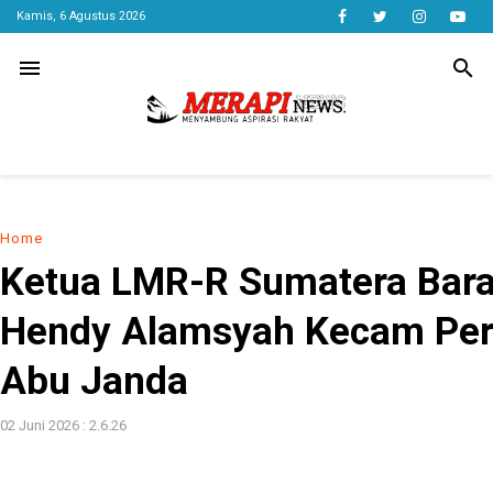
Kamis, 6 Agustus 2026
menu
search
Home
Ketua LMR-R Sumatera Bara
Hendy Alamsyah Kecam Per
Abu Janda
02 Juni 2026 : 2.6.26