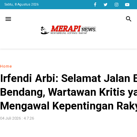
Sabtu, 8 Agustus 2026
menu
search
Home
Irfendi Arbi: Selamat Jalan
Bendang, Wartawan Kritis y
Mengawal Kepentingan Rak
04 Juli 2026 : 4.7.26