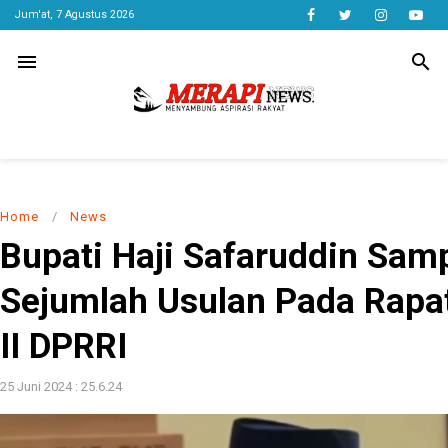
Jum'at, 7 Agustus 2026
menu
search
Home
/
News
Bupati Haji Safaruddin Sam
Sejumlah Usulan Pada Rapa
II DPRRI
25 Juni 2024 : 25.6.24