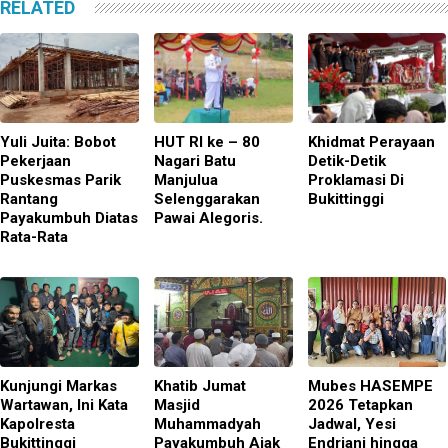
RELATED
Yuli Juita: Bobot
HUT RI ke – 80
Khidmat Perayaan
Pekerjaan
Nagari Batu
Detik-Detik
Puskesmas Parik
Manjulua
Proklamasi Di
Rantang
Selenggarakan
Bukittinggi
Payakumbuh Diatas
Pawai Alegoris.
Rata-Rata
Kunjungi Markas
Khatib Jumat
Mubes HASEMPE
Wartawan, Ini Kata
Masjid
2026 Tetapkan
Kapolresta
Muhammadyah
Jadwal, Yesi
Bukittinggi
Payakumbuh Ajak
Endriani hingga