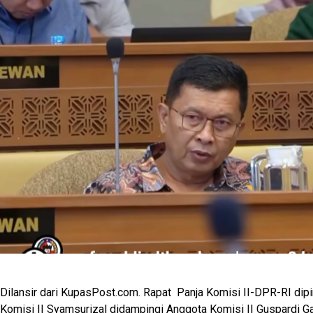
Dilansir dari KupasPost.com. Rapat Panja Komisi II-DPR-RI dip
Komisi II Syamsurizal didampingi Anggota Komisi II Guspardi G