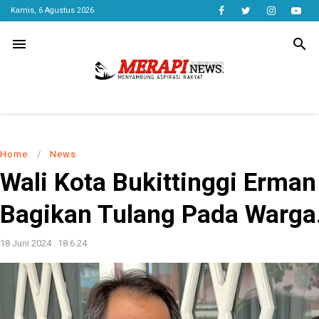
Kamis, 6 Agustus 2026
menu
search
Home
/
News
Wali Kota Bukittinggi Erman
Bagikan Tulang Pada Warga
18 Juni 2024 : 18.6.24