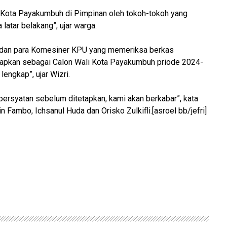
Kota Payakumbuh di Pimpinan oleh tokoh-tokoh yang
atar belakang”, ujar warga.
 dan para Komesiner KPU yang memeriksa berkas
tapkan sebagai Calon Wali Kota Payakumbuh priode 2024-
lengkap”, ujar Wizri.
persyatan sebelum ditetapkan, kami akan berkabar”, kata
n Fambo, Ichsanul Huda dan Orisko Zulkifli.[asroel bb/jefri]