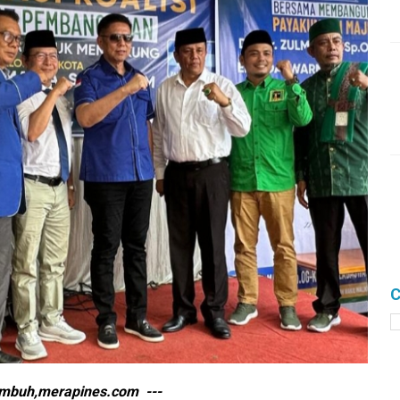
C
mbuh,merapines.com ---