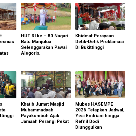
t
HUT RI ke – 80 Nagari
Khidmat Perayaan
kesmas
Batu Manjulua
Detik-Detik Proklamasi
Selenggarakan Pawai
Di Bukittinggi
atas
Alegoris.
s
Khatib Jumat Masjid
Mubes HASEMPE
ata
Muhammadyah
2026 Tetapkan Jadwal,
ttinggi
Payakumbuh Ajak
Yesi Endriani hingga
Jamaah Perangi Pekat
Refnil Dodi
Diunggulkan