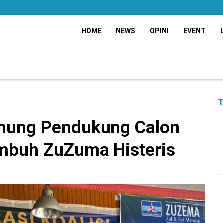
HOME
NEWS
OPINI
EVENT
T
nung Pendukung Calon
mbuh ZuZuma Histeris