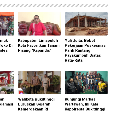
amuk
Kabupaten Limapuluh
Yuli Juita: Bobot
Toko Di
Kota Favoritkan Tanam
Pekerjaan Puskesmas
udes
Pisang “Kapandis”
Parik Rantang
Payakumbuh Diatas
Rata-Rata
aan
Walikota Bukittinggi
Kunjungi Markas
klamasi
Luruskan Sejarah
Wartawan, Ini Kata
Kemerdekaan RI
Kapolresta Bukittinggi