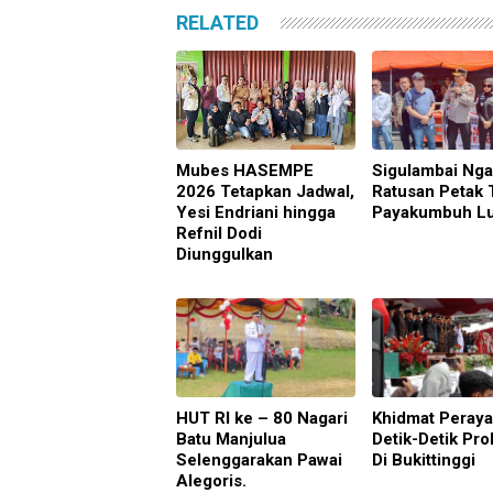
RELATED
Mubes HASEMPE
Sigulambai Ng
2026 Tetapkan Jadwal,
Ratusan Petak 
Yesi Endriani hingga
Payakumbuh L
Refnil Dodi
Diunggulkan
HUT RI ke – 80 Nagari
Khidmat Peray
Batu Manjulua
Detik-Detik Pro
Selenggarakan Pawai
Di Bukittinggi
Alegoris.