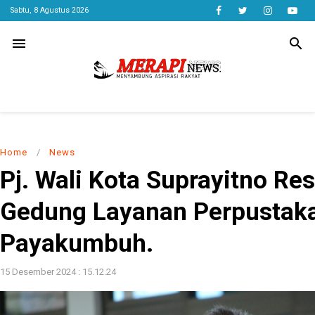
Sabtu, 8 Agustus 2026
menu
search
Home
/
News
Pj. Wali Kota Suprayitno Re
Gedung Layanan Perpustak
Payakumbuh.
15 Desember 2024 : 15.12.24