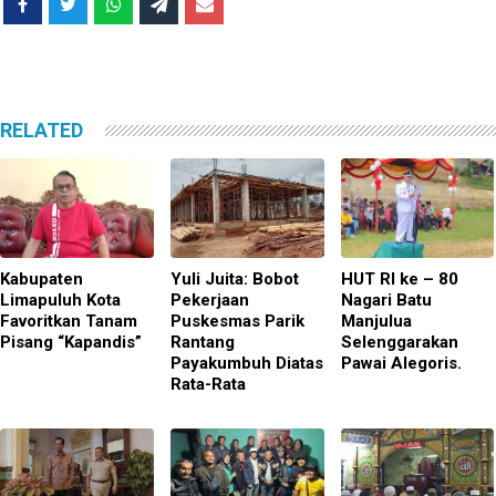
RELATED
Kabupaten
Yuli Juita: Bobot
HUT RI ke – 80
Limapuluh Kota
Pekerjaan
Nagari Batu
Favoritkan Tanam
Puskesmas Parik
Manjulua
Pisang “Kapandis”
Rantang
Selenggarakan
Payakumbuh Diatas
Pawai Alegoris.
Rata-Rata