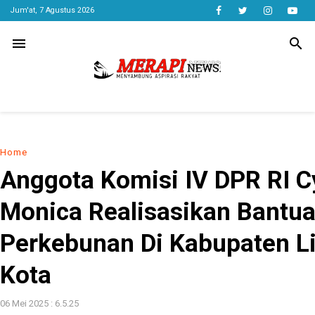
Jum'at, 7 Agustus 2026
menu
search
Home
Anggota Komisi IV DPR RI C
Monica Realisasikan Bantu
Perkebunan Di Kabupaten L
Kota
06 Mei 2025 : 6.5.25