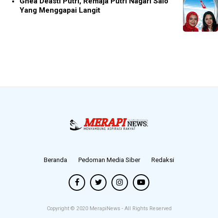
Ghea Deasti Putri, Remaja Putri Nagari Salo
Yang Menggapai Langit
Beranda
Pedoman Media Siber
Redaksi
Copyright © 2020
MerapiNews
- All Rights Reserved