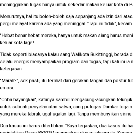
meninggalkan tugas hanya untuk sekedar makan keluar kota di 
Menurutnya, hal itu boleh-boleh saja sepanjang ada izin dari ata
pergi melayat karena ada yang meninggal. "Tapi ini tidak", kecam
"Hebat benar hebat mereka, hanya untuk makan siang harus men
keluar kota lagi!!.
Tidak seperti biasanya kalau sang Walikota Bukittinggi, berada d
selalu energik menyampaikan program dan tugas, tapi kali ini ia me
ketegasan.
"Marah?", sok pasti, itu terlihat dari gerakan tangan dan postur
emosi.
"Coba bayangkan", katanya sambil mengacung-acungkan telunjuk t
untuk sebuah penyelamatan satwa, sang petugas Damkar tega m
yang mereka tabrak, ugal-ugalan lagi. Tanpa membunyikan sirine l
Dua kasus ini harus ditertibkan. "Saya tegaskan, dua kasus itu ha
perintahkan Dinas BKSDM memeriksa oknum-oknum itu. Segera l