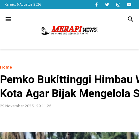
Kamis, 6 Agustus 2026
menu
search
Home
Pemko Bukittinggi Himbau 
Kota Agar Bijak Mengelola
29 November 2025 : 29.11.25