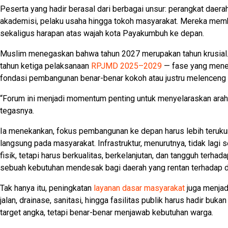
Peserta yang hadir berasal dari berbagai unsur: perangkat daerah,
akademisi, pelaku usaha hingga tokoh masyarakat. Mereka memba
sekaligus harapan atas wajah kota Payakumbuh ke depan.
Muslim menegaskan bahwa tahun 2027 merupakan tahun krusial. 
tahun ketiga pelaksanaan
RPJMD 2025–2029
— fase yang mene
fondasi pembangunan benar-benar kokoh atau justru melenceng d
“Forum ini menjadi momentum penting untuk menyelaraskan ara
tegasnya.
Ia menekankan, fokus pembangunan ke depan harus lebih teruk
langsung pada masyarakat. Infrastruktur, menurutnya, tidak lag
fisik, tetapi harus berkualitas, berkelanjutan, dan tangguh terhad
sebuah kebutuhan mendesak bagi daerah yang rentan terhadap d
Tak hanya itu, peningkatan
layanan dasar masyarakat
juga menjadi
jalan, drainase, sanitasi, hingga fasilitas publik harus hadir bu
target angka, tetapi benar-benar menjawab kebutuhan warga.