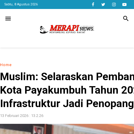
Sabtu, 8 Agustus 2026
menu
search
Home
Muslim: Selaraskan Pemba
Kota Payakumbuh Tahun 20
Infrastruktur Jadi Penopan
13 Februari 2026 : 13.2.26