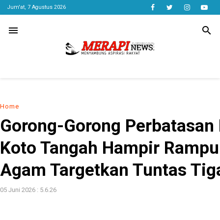
Jum'at, 7 Agustus 2026
menu
search
Home
Gorong-Gorong Perbatasan
Koto Tangah Hampir Rampu
Agam Targetkan Tuntas Tiga
05 Juni 2026 : 5.6.26