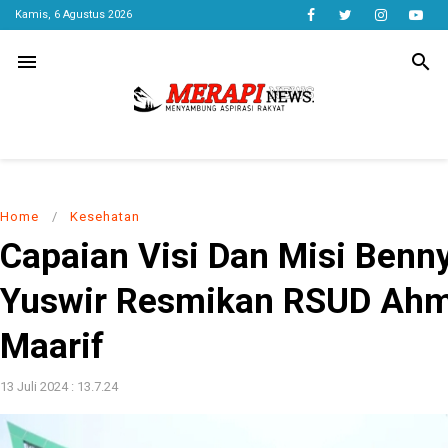
Kamis, 6 Agustus 2026
menu
search
Home
/
Kesehatan
Capaian Visi Dan Misi Benn
Yuswir Resmikan RSUD Ahm
Maarif
13 Juli 2024 : 13.7.24