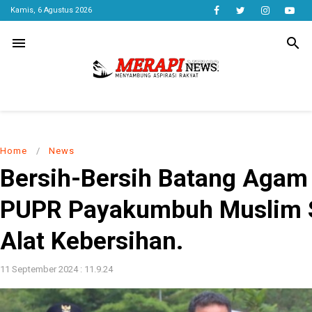
Kamis, 6 Agustus 2026
menu
search
Home
/
News
Bersih-Bersih Batang Agam
PUPR Payakumbuh Muslim 
Alat Kebersihan.
11 September 2024 : 11.9.24