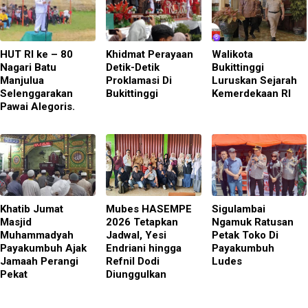
HUT RI ke – 80
Khidmat Perayaan
Walikota
Nagari Batu
Detik-Detik
Bukittinggi
Manjulua
Proklamasi Di
Luruskan Sejarah
Selenggarakan
Bukittinggi
Kemerdekaan RI
Pawai Alegoris.
Khatib Jumat
Mubes HASEMPE
Sigulambai
Masjid
2026 Tetapkan
Ngamuk Ratusan
Muhammadyah
Jadwal, Yesi
Petak Toko Di
Payakumbuh Ajak
Endriani hingga
Payakumbuh
Jamaah Perangi
Refnil Dodi
Ludes
Pekat
Diunggulkan