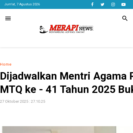
Jum'at, 7 Agustus 2026
menu
search
Home
Dijadwalkan Mentri Agama 
MTQ ke - 41 Tahun 2025 Buk
27 Oktober 2025 : 27.10.25