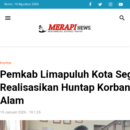
Senin, 10 Agustus 2026
menu
search
Home
Pemkab Limapuluh Kota Se
Realisasikan Huntap Korba
Alam
19 Januari 2026 : 19.1.26