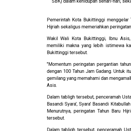
SBK) dalam kehidupan sehari-hari, sek
Pemerintah Kota Bukittinggi menggelar
Hijriah sekaligus memeriahkan peringata
Wakil Wali Kota Bukittinggi, Ibnu Asis,
memiliki makna yang lebih istimewa k
Bukittinggi tersebut.
"Momentum peringatan pergantian tahun 
dengan 100 Tahun Jam Gadang. Untuk it
gemilang yang memahami dan mengamalkan 
Asis.
Dalam tabligh tersebut, penceramah Ust
Basandi Syara', Syara' Basandi Kitabull
Menurutnya, peringatan Tahun Baru Hijr
tersebut.
Dalam tabligh tersebut, penceramah Us