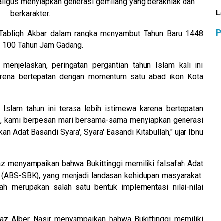
aligus menyiapkan generasi gemilang yang berakhlak dan
L
berkarakter.
P
 Tabligh Akbar dalam rangka menyambut Tahun Baru 1448
n 100 Tahun Jam Gadang.
 menjelaskan, peringatan pergantian tahun Islam kali ini
arena bertepatan dengan momentum satu abad ikon Kota
Islam tahun ini terasa lebih istimewa karena bertepatan
u, kami berpesan mari bersama-sama menyiapkan generasi
Adat Basandi Syara', Syara' Basandi Kitabullah," ujar Ibnu
az menyampaikan bahwa Bukittinggi memiliki falsafah Adat
ah (ABS-SBK), yang menjadi landasan kehidupan masyarakat.
iah merupakan salah satu bentuk implementasi nilai-nilai
taz Alber Nasir menyampaikan bahwa Bukittinggi memiliki